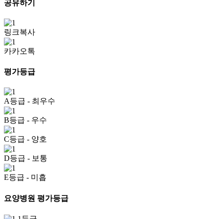
공유하기
링크복사
카카오톡
평가등급
A등급
- 최우수
B등급
- 우수
C등급
- 양호
D등급
- 보통
E등급
- 미흡
요양병원 평가등급
1등급