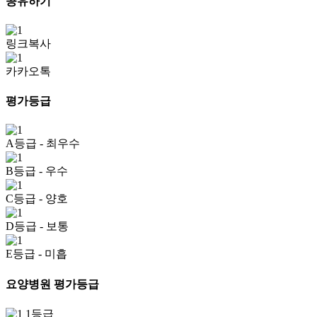
공유하기
링크복사
카카오톡
평가등급
A등급
- 최우수
B등급
- 우수
C등급
- 양호
D등급
- 보통
E등급
- 미흡
요양병원 평가등급
1등급