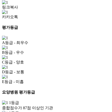
링크복사
카카오톡
평가등급
A등급
- 최우수
B등급
- 우수
C등급
- 양호
D등급
- 보통
E등급
- 미흡
요양병원 평가등급
1등급
종합점수가 87점 이상인 기관