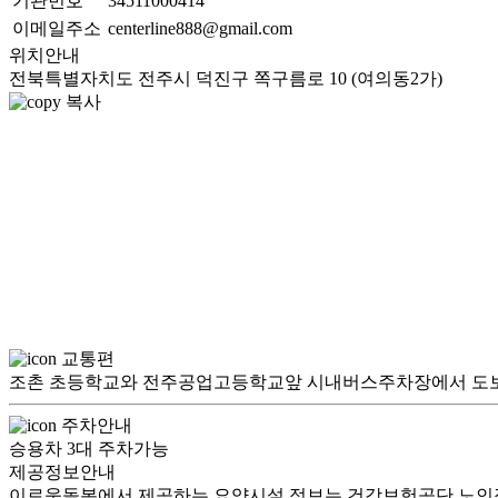
기관번호
34511000414
이메일주소
centerline888@gmail.com
위치안내
전북특별자치도 전주시 덕진구 쪽구름로 10 (여의동2가)
복사
교통편
조촌 초등학교와 전주공업고등학교앞 시내버스주차장에서 도보
주차안내
승용차 3대 주차가능
제공정보안내
이로움돌봄에서 제공하는 요양시설 정보는 건강보험공단 노인장