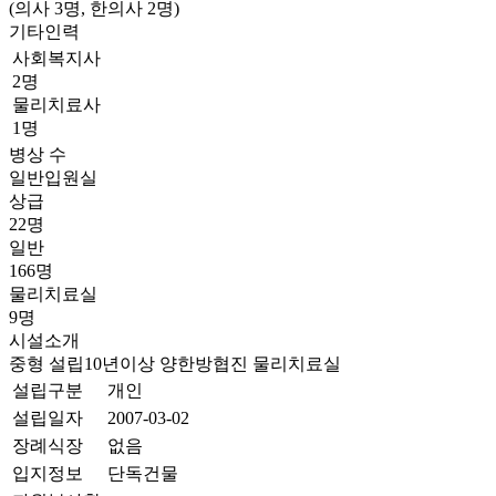
(의사 3명, 한의사 2명)
기타인력
사회복지사
2명
물리치료사
1명
병상 수
일반입원실
상급
22명
일반
166명
물리치료실
9명
시설소개
중형
설립10년이상
양한방협진
물리치료실
설립구분
개인
설립일자
2007-03-02
장례식장
없음
입지정보
단독건물