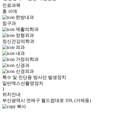
진료과목
총 10개
한방내과
침구과
재활의학과
정형외과
정신건강의학과
외과
내과
가정의학과
신경과
신경외과
특수 및 진단용 방사선 발생장치
일반엑스선촬영장치
1
위치안내
부산광역시 연제구 월드컵대로 359, (거제동)
복사