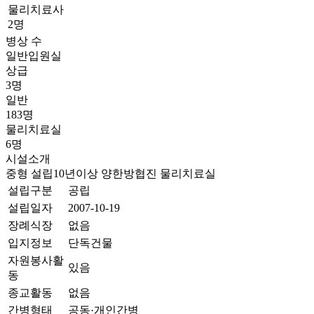
물리치료사
2명
병상 수
일반입원실
상급
3명
일반
183명
물리치료실
6명
시설소개
중형
설립10년이상
양한방협진
물리치료실
설립구분
공립
설립일자
2007-10-19
장례식장
없음
입지정보
단독건물
자원봉사활
있음
동
종교활동
없음
간병형태
공동·개인간병