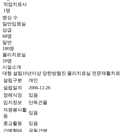
작업치료사
1명
병상 수
일반입원실
상급
68명
일반
180명
물리치료실
10명
시설소개
대형
설립10년이상
양한방협진
물리치료실
전문재활치료
설립구분
개인
설립일자
2006-12-26
장례식장
있음
입지정보
단독건물
자원봉사활
있음
동
종교활동
있음
간병형태
공동간병