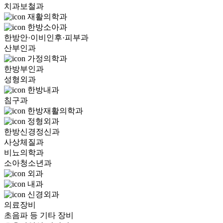
치과보철과
재활의학과
한방소아과
한방안·이비인후·피부과
산부인과
가정의학과
한방부인과
성형외과
한방내과
침구과
한방재활의학과
정형외과
한방신경정신과
사상체질과
비뇨의학과
소아청소년과
외과
내과
신경외과
의료장비
초음파 등 기타 장비