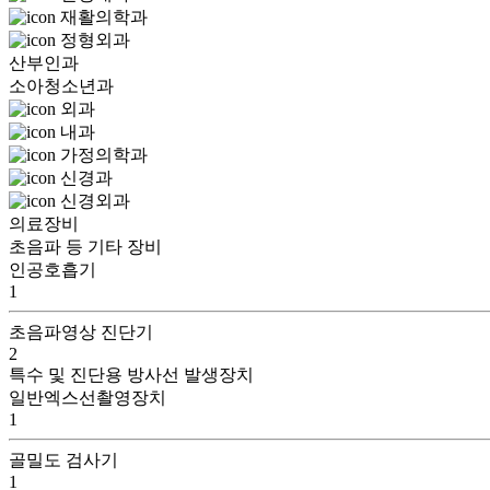
재활의학과
정형외과
산부인과
소아청소년과
외과
내과
가정의학과
신경과
신경외과
의료장비
초음파 등 기타 장비
인공호흡기
1
초음파영상 진단기
2
특수 및 진단용 방사선 발생장치
일반엑스선촬영장치
1
골밀도 검사기
1