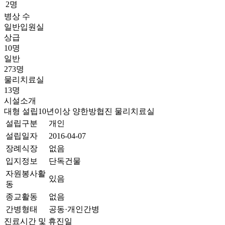
2명
병상 수
일반입원실
상급
10명
일반
273명
물리치료실
13명
시설소개
대형
설립10년이상
양한방협진
물리치료실
설립구분
개인
설립일자
2016-04-07
장례식장
없음
입지정보
단독건물
자원봉사활
있음
동
종교활동
없음
간병형태
공동·개인간병
진료시간 및 휴진일