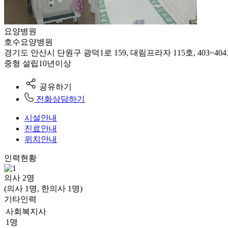
요양병원
호수요양병원
경기도 안산시 단원구 광덕1로 159, 대림프라자 115호, 403~404호, 
중형
설립10년이상
공유하기
전화상담하기
시설안내
진료안내
위치안내
인력현황
의사
2
명
(의사 1명, 한의사 1명)
기타인력
사회복지사
1명