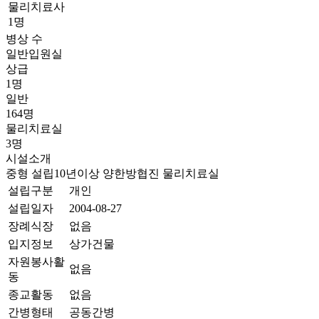
물리치료사
1명
병상 수
일반입원실
상급
1명
일반
164명
물리치료실
3명
시설소개
중형
설립10년이상
양한방협진
물리치료실
설립구분
개인
설립일자
2004-08-27
장례식장
없음
입지정보
상가건물
자원봉사활
없음
동
종교활동
없음
간병형태
공동간병