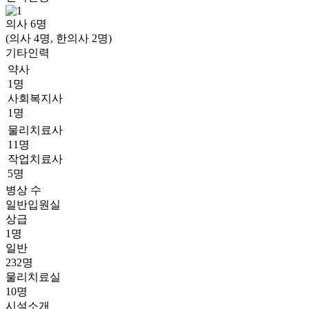
의사
6
명
(의사 4명, 한의사 2명)
기타인력
약사
1명
사회복지사
1명
물리치료사
11명
작업치료사
5명
병상 수
일반입원실
상급
1명
일반
232명
물리치료실
10명
시설소개