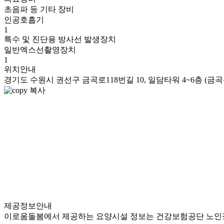
초음파 등 기타 장비
인공호흡기
1
특수 및 진단용 방사선 발생장치
일반엑스선촬영장치
1
위치안내
경기도 수원시 권선구 금곡로118번길 10, 일담타워 4~6층 (금곡
복사
제공정보안내
이로움돌봄에서 제공하는 요양시설 정보는 건강보험공단 노인장