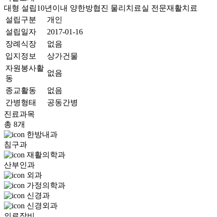
대형
설립10년이내
양한방협진
물리치료실
전문재활치료
설립구분
개인
설립일자
2017-01-16
장례식장
없음
입지정보
상가건물
자원봉사활
없음
동
종교활동
없음
간병형태
공동간병
진료과목
총 8개
한방내과
침구과
재활의학과
산부인과
외과
가정의학과
신경과
신경외과
의료장비