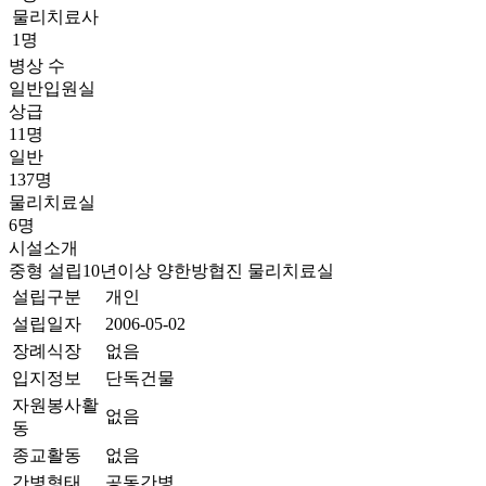
물리치료사
1명
병상 수
일반입원실
상급
11명
일반
137명
물리치료실
6명
시설소개
중형
설립10년이상
양한방협진
물리치료실
설립구분
개인
설립일자
2006-05-02
장례식장
없음
입지정보
단독건물
자원봉사활
없음
동
종교활동
없음
간병형태
공동간병