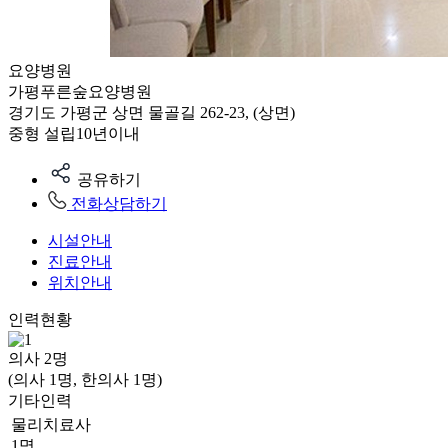
요양병원
가평푸른숲요양병원
경기도 가평군 상면 물골길 262-23, (상면)
중형
설립10년이내
공유하기
전화상담하기
시설안내
진료안내
위치안내
인력현황
의사
2
명
(의사 1명, 한의사 1명)
기타인력
물리치료사
1명