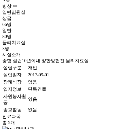
병상 수
일반입원실
상급
66명
일반
80명
물리치료실
3명
시설소개
중형
설립10년이내
양한방협진
물리치료실
설립구분
개인
설립일자
2017-09-01
장례식장
없음
입지정보
단독건물
자원봉사활
있음
동
종교활동
없음
진료과목
총 5개
한방내과