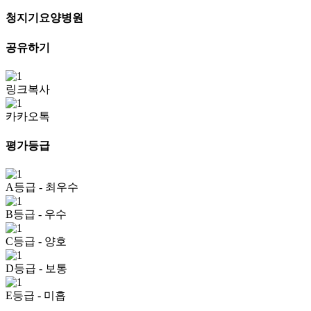
청지기요양병원
공유하기
링크복사
카카오톡
평가등급
A등급
- 최우수
B등급
- 우수
C등급
- 양호
D등급
- 보통
E등급
- 미흡