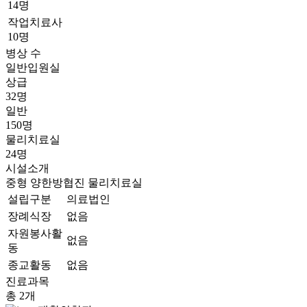
14명
작업치료사
10명
병상 수
일반입원실
상급
32명
일반
150명
물리치료실
24명
시설소개
중형
양한방협진
물리치료실
설립구분
의료법인
장례식장
없음
자원봉사활
없음
동
종교활동
없음
진료과목
총 2개