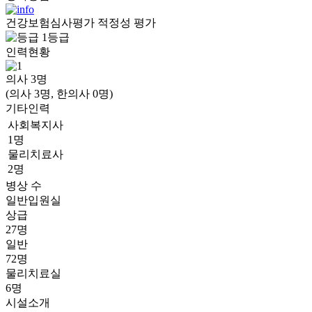
건강보험심사평가 적정성 평가
1등급
인력현황
의사
3
명
(의사 3명, 한의사 0명)
기타인력
사회복지사
1명
물리치료사
2명
병상 수
일반입원실
상급
27명
일반
72명
물리치료실
6명
시설소개