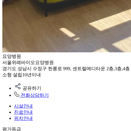
요양병원
서울위례바이오요양병원
경기도 성남시 수정구 헌릉로 999, 센트럴메디타운 2층,3층,4층
소형
설립10년이내
공유하기
전화상담하기
시설안내
진료안내
위치안내
평가등급