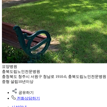
요양병원
충북도립노인전문병원
충청북도 청주시 서원구 청남로 1910-0, 충북도립노인전문병원
중형
설립10년이상
공유하기
전화상담하기