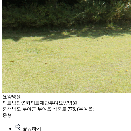
요양병원
의료법인연화의료재단부여요양병원
충청남도 부여군 부여읍 삼충로 776, (부여읍)
중형
공유하기