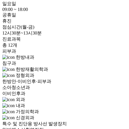
일요일
09:00 ~ 18:00
공휴일
휴진
점심시간(월-금)
12시30분~13시30분
진료과목
총 12개
피부과
한방내과
침구과
한방재활의학과
정형외과
한방안·이비인후·피부과
소아청소년과
이비인후과
외과
내과
가정의학과
신경외과
특수 및 진단용 방사선 발생장치