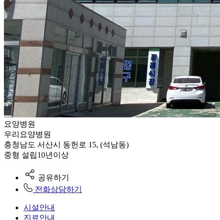
요양병원
우리요양병원
충청남도 서산시 동헌로 15, (석남동)
중형
설립10년이상
공유하기
전화상담하기
시설안내
진료안내