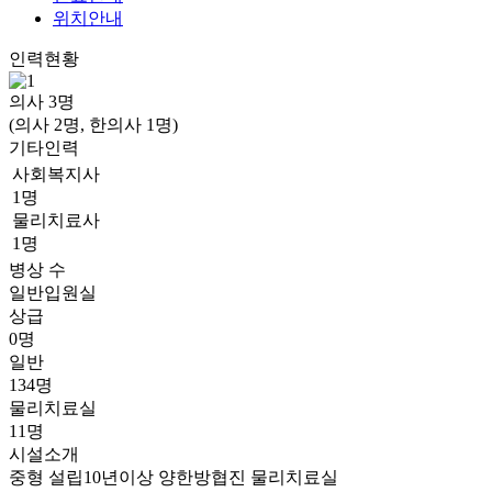
위치안내
인력현황
의사
3
명
(의사 2명, 한의사 1명)
기타인력
사회복지사
1명
물리치료사
1명
병상 수
일반입원실
상급
0명
일반
134명
물리치료실
11명
시설소개
중형
설립10년이상
양한방협진
물리치료실