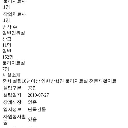
물리치료사
1명
작업치료사
1명
병상 수
일반입원실
상급
11명
일반
152명
물리치료실
7명
시설소개
중형
설립10년이상
양한방협진
물리치료실
전문재활치료
설립구분
공립
설립일자
2010-07-27
장례식장
없음
입지정보
단독건물
자원봉사활
있음
동