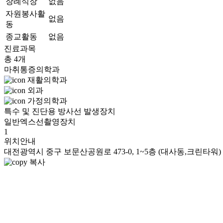
장례식장
없음
자원봉사활
없음
동
종교활동
없음
진료과목
총 4개
마취통증의학과
재활의학과
외과
가정의학과
특수 및 진단용 방사선 발생장치
일반엑스선촬영장치
1
위치안내
대전광역시 중구 보문산공원로 473-0, 1~5층 (대사동,크린타워)
복사