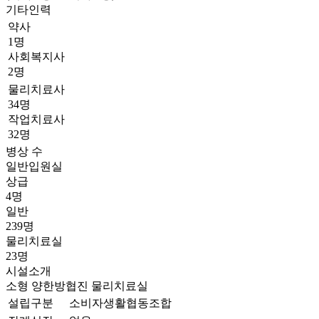
기타인력
약사
1명
사회복지사
2명
물리치료사
34명
작업치료사
32명
병상 수
일반입원실
상급
4명
일반
239명
물리치료실
23명
시설소개
소형
양한방협진
물리치료실
설립구분
소비자생활협동조합