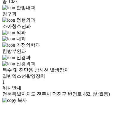
총 10개
한방내과
침구과
정형외과
소아청소년과
외과
내과
가정의학과
한방부인과
신경과
신경외과
특수 및 진단용 방사선 발생장치
일반엑스선촬영장치
1
위치안내
전북특별자치도 전주시 덕진구 번영로 462, (반월동)
복사