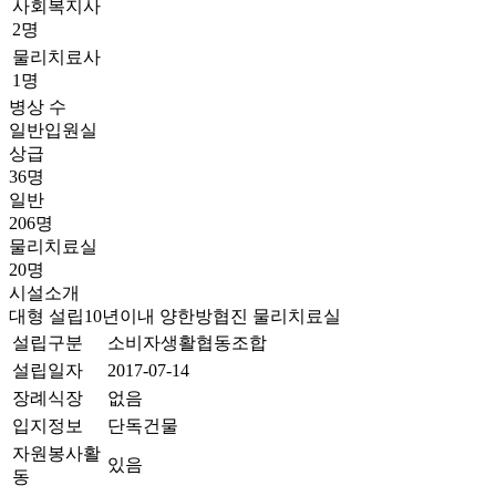
사회복지사
2명
물리치료사
1명
병상 수
일반입원실
상급
36명
일반
206명
물리치료실
20명
시설소개
대형
설립10년이내
양한방협진
물리치료실
설립구분
소비자생활협동조합
설립일자
2017-07-14
장례식장
없음
입지정보
단독건물
자원봉사활
있음
동