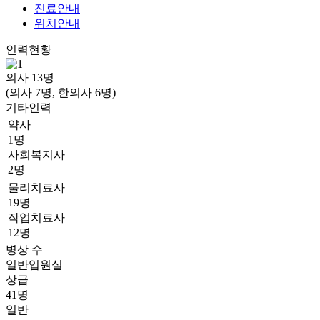
진료안내
위치안내
인력현황
의사
13
명
(의사 7명, 한의사 6명)
기타인력
약사
1명
사회복지사
2명
물리치료사
19명
작업치료사
12명
병상 수
일반입원실
상급
41명
일반