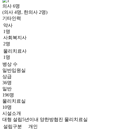
의사
6
명
(의사 4명, 한의사 2명)
기타인력
약사
1명
사회복지사
2명
물리치료사
1명
병상 수
일반입원실
상급
36명
일반
196명
물리치료실
10명
시설소개
대형
설립5년이내
양한방협진
물리치료실
설립구분
개인