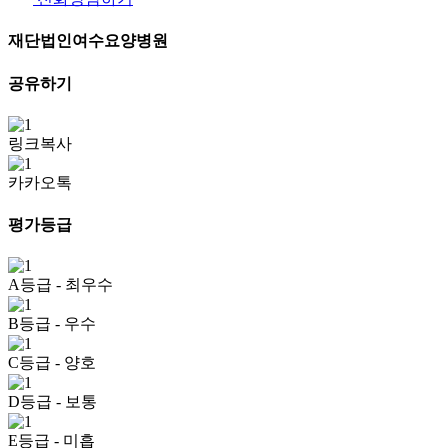
재단법인여수요양병원
공유하기
링크복사
카카오톡
평가등급
A등급
- 최우수
B등급
- 우수
C등급
- 양호
D등급
- 보통
E등급
- 미흡