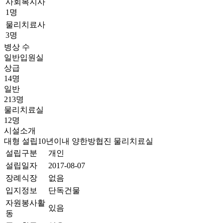
사회복지사
1명
물리치료사
3명
병상 수
일반입원실
상급
14명
일반
213명
물리치료실
12명
시설소개
대형
설립10년이내
양한방협진
물리치료실
설립구분
개인
설립일자
2017-08-07
장례식장
없음
입지정보
단독건물
자원봉사활
있음
동