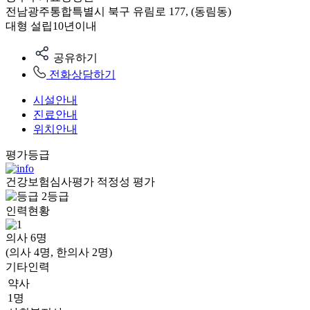
전남광주통합특별시 북구 유림로 177, (동림동)
대형
설립10년이내
공유하기
전화상담하기
시설안내
진료안내
위치안내
평가등급
건강보험심사평가 적정성 평가
2등급
인력현황
의사
6
명
(의사 4명, 한의사 2명)
기타인력
약사
1명