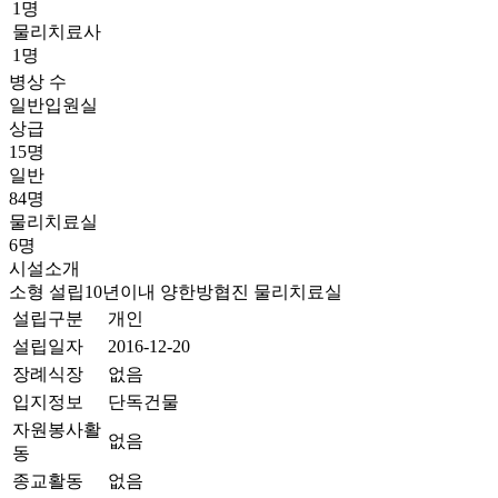
1명
물리치료사
1명
병상 수
일반입원실
상급
15명
일반
84명
물리치료실
6명
시설소개
소형
설립10년이내
양한방협진
물리치료실
설립구분
개인
설립일자
2016-12-20
장례식장
없음
입지정보
단독건물
자원봉사활
없음
동
종교활동
없음