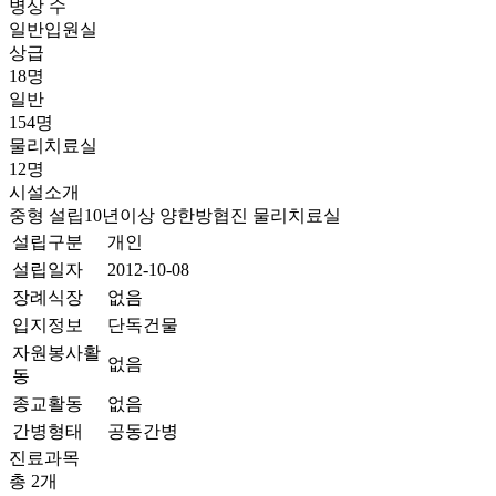
병상 수
일반입원실
상급
18명
일반
154명
물리치료실
12명
시설소개
중형
설립10년이상
양한방협진
물리치료실
설립구분
개인
설립일자
2012-10-08
장례식장
없음
입지정보
단독건물
자원봉사활
없음
동
종교활동
없음
간병형태
공동간병
진료과목
총 2개