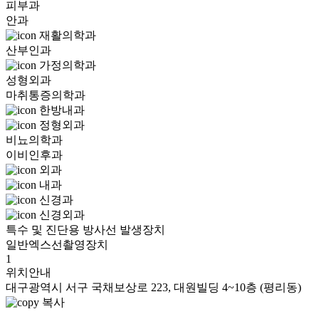
피부과
안과
재활의학과
산부인과
가정의학과
성형외과
마취통증의학과
한방내과
정형외과
비뇨의학과
이비인후과
외과
내과
신경과
신경외과
특수 및 진단용 방사선 발생장치
일반엑스선촬영장치
1
위치안내
대구광역시 서구 국채보상로 223, 대원빌딩 4~10층 (평리동)
복사