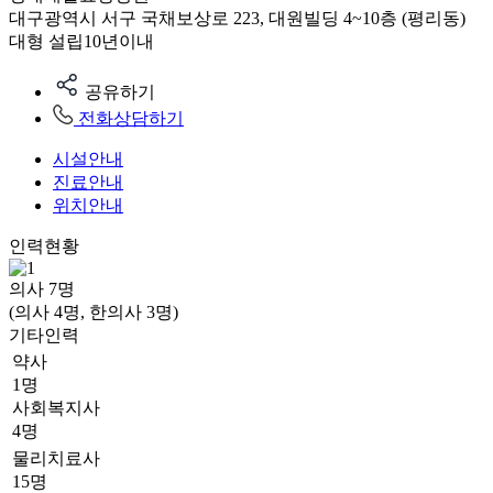
대구광역시 서구 국채보상로 223, 대원빌딩 4~10층 (평리동)
대형
설립10년이내
공유하기
전화상담하기
시설안내
진료안내
위치안내
인력현황
의사
7
명
(의사 4명, 한의사 3명)
기타인력
약사
1명
사회복지사
4명
물리치료사
15명