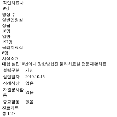
작업치료사
9명
병상 수
일반입원실
상급
18명
일반
197명
물리치료실
8명
시설소개
대형
설립10년이내
양한방협진
물리치료실
전문재활치료
설립구분
개인
설립일자
2019-10-15
장례식장
없음
자원봉사활
없음
동
종교활동
없음
진료과목
총 15개