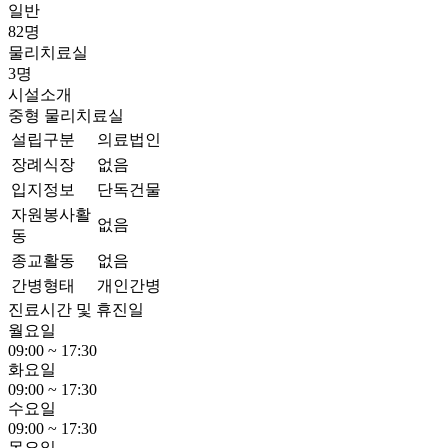
일반
82명
물리치료실
3명
시설소개
중형
물리치료실
설립구분
의료법인
장례식장
없음
입지정보
단독건물
자원봉사활
없음
동
종교활동
없음
간병형태
개인간병
진료시간 및 휴진일
월요일
09:00 ~ 17:30
화요일
09:00 ~ 17:30
수요일
09:00 ~ 17:30
목요일