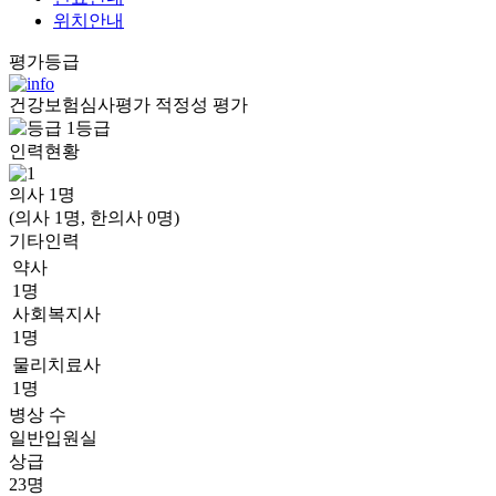
위치안내
평가등급
건강보험심사평가 적정성 평가
1등급
인력현황
의사
1
명
(의사 1명, 한의사 0명)
기타인력
약사
1명
사회복지사
1명
물리치료사
1명
병상 수
일반입원실
상급
23명