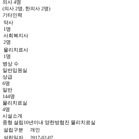
의사
4
명
(의사 2명, 한의사 2명)
기타인력
약사
1명
사회복지사
2명
물리치료사
1명
병상 수
일반입원실
상급
6명
일반
144명
물리치료실
4명
시설소개
중형
설립10년이내
양한방협진
물리치료실
설립구분
개인
설립일자
2017-02-07