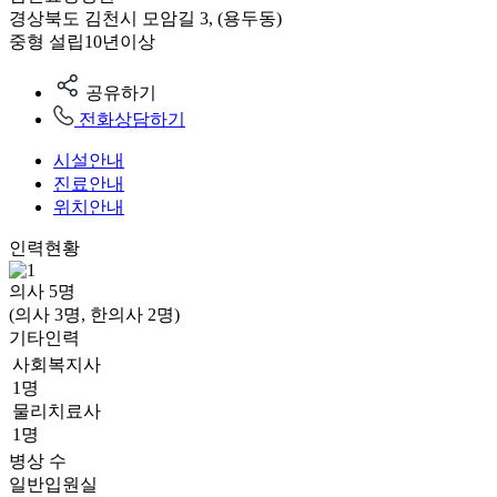
경상북도 김천시 모암길 3, (용두동)
중형
설립10년이상
공유하기
전화상담하기
시설안내
진료안내
위치안내
인력현황
의사
5
명
(의사 3명, 한의사 2명)
기타인력
사회복지사
1명
물리치료사
1명
병상 수
일반입원실