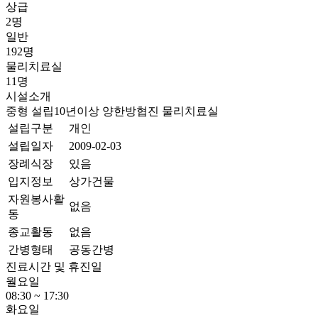
상급
2명
일반
192명
물리치료실
11명
시설소개
중형
설립10년이상
양한방협진
물리치료실
설립구분
개인
설립일자
2009-02-03
장례식장
있음
입지정보
상가건물
자원봉사활
없음
동
종교활동
없음
간병형태
공동간병
진료시간 및 휴진일
월요일
08:30 ~ 17:30
화요일