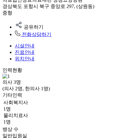
경상북도 포항시 북구 중앙로 297, (상원동)
중형
공유하기
전화상담하기
시설안내
진료안내
위치안내
인력현황
의사
3
명
(의사 2명, 한의사 1명)
기타인력
사회복지사
1명
물리치료사
1명
병상 수
일반입원실