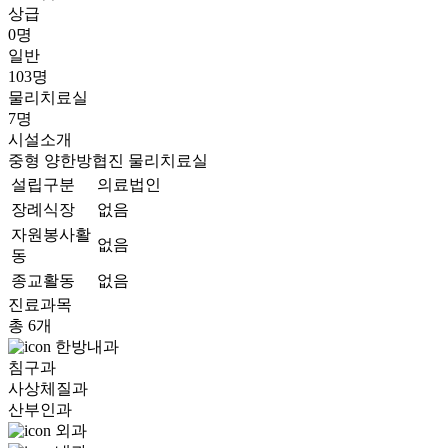
상급
0명
일반
103명
물리치료실
7명
시설소개
중형
양한방협진
물리치료실
설립구분
의료법인
장례식장
없음
자원봉사활
없음
동
종교활동
없음
진료과목
총 6개
한방내과
침구과
사상체질과
산부인과
외과