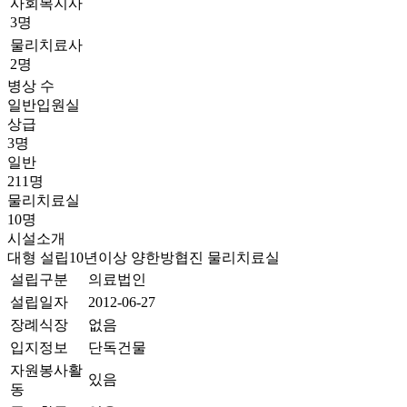
사회복지사
3명
물리치료사
2명
병상 수
일반입원실
상급
3명
일반
211명
물리치료실
10명
시설소개
대형
설립10년이상
양한방협진
물리치료실
설립구분
의료법인
설립일자
2012-06-27
장례식장
없음
입지정보
단독건물
자원봉사활
있음
동