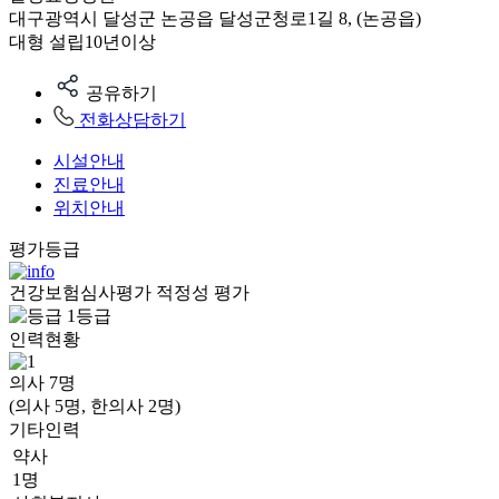
대구광역시 달성군 논공읍 달성군청로1길 8, (논공읍)
대형
설립10년이상
공유하기
전화상담하기
시설안내
진료안내
위치안내
평가등급
건강보험심사평가 적정성 평가
1등급
인력현황
의사
7
명
(의사 5명, 한의사 2명)
기타인력
약사
1명