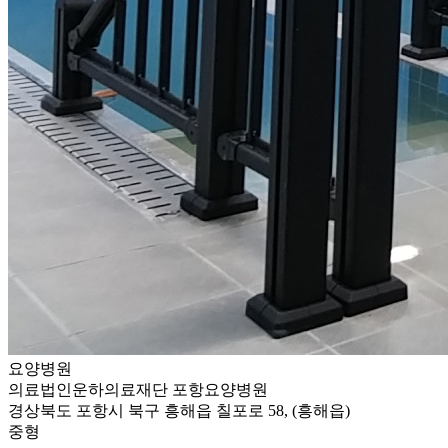
요양병원
의료법인운하의료재단 포항요양병원
경상북도 포항시 북구 흥해읍 칠포로 58, (흥해읍)
중형