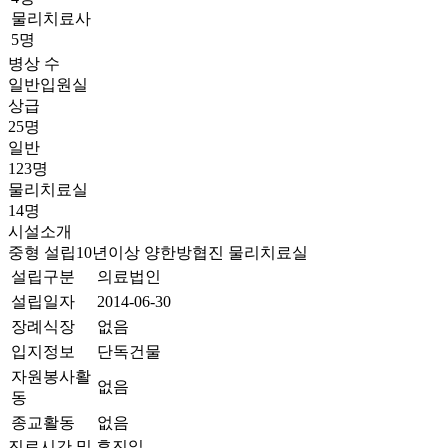
물리치료사
5명
병상 수
일반입원실
상급
25명
일반
123명
물리치료실
14명
시설소개
중형
설립10년이상
양한방협진
물리치료실
설립구분
의료법인
설립일자
2014-06-30
장례식장
없음
입지정보
단독건물
자원봉사활
없음
동
종교활동
없음
진료시간 및 휴진일