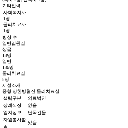
기타인력
사회복지사
1명
물리치료사
1명
병상 수
일반입원실
상급
13명
일반
136명
물리치료실
8명
시설소개
중형
양한방협진
물리치료실
설립구분
의료법인
장례식장
없음
입지정보
단독건물
자원봉사활
있음
동