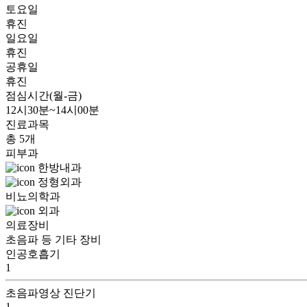
토요일
휴진
일요일
휴진
공휴일
휴진
점심시간(월-금)
12시30분~14시00분
진료과목
총 5개
피부과
한방내과
정형외과
비뇨의학과
외과
의료장비
초음파 등 기타 장비
인공호흡기
1
초음파영상 진단기
1