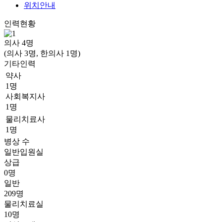
위치안내
인력현황
의사
4
명
(의사 3명, 한의사 1명)
기타인력
약사
1명
사회복지사
1명
물리치료사
1명
병상 수
일반입원실
상급
0명
일반
209명
물리치료실
10명