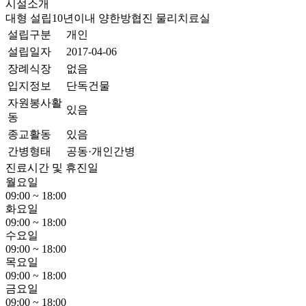
시설소개
대형
설립10년이내
양한방협진
물리치료실
설립구분
개인
설립일자
2017-04-06
장례식장
없음
입지정보
단독건물
자원봉사활
있음
동
종교활동
있음
간병형태
공동·개인간병
진료시간 및 휴진일
월요일
09:00 ~ 18:00
화요일
09:00 ~ 18:00
수요일
09:00 ~ 18:00
목요일
09:00 ~ 18:00
금요일
09:00 ~ 18:00