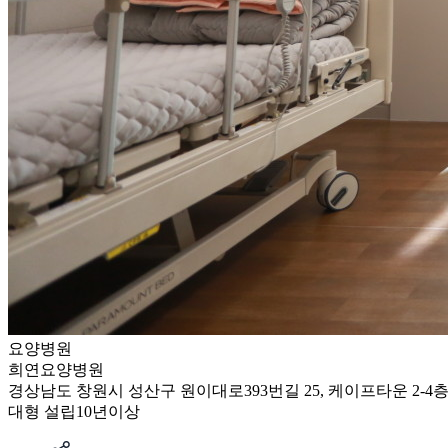
요양병원
희연요양병원
경상남도 창원시 성산구 원이대로393번길 25, 케이프타운 2-4층 
대형
설립10년이상