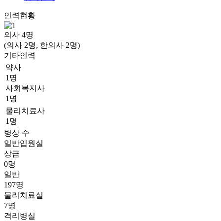
인력현황
의사
4
명
(의사 2명, 한의사 2명)
기타인력
약사
1명
사회복지사
1명
물리치료사
1명
병상 수
일반입원실
상급
0명
일반
197명
물리치료실
7명
격리병실