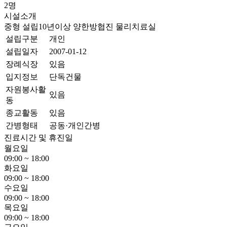
2명
시설소개
중형
설립10년이상
양한방협진
물리치료실
설립구분
개인
설립일자
2007-01-12
장례식장
있음
입지정보
단독건물
자원봉사활
있음
동
종교활동
있음
간병형태
공동·개인간병
진료시간 및 휴진일
월요일
09:00 ~ 18:00
화요일
09:00 ~ 18:00
수요일
09:00 ~ 18:00
목요일
09:00 ~ 18:00