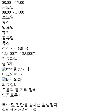
08:00 ~ 17:00
금요일
08:00 ~ 17:00
토요일
휴진
일요일
휴진
공휴일
휴진
점심시간(월-금)
12시00분~13시00분
진료과목
총 3개
한방내과
비뇨의학과
외과
의료장비
초음파 등 기타 장비
인공호흡기
1
특수 및 진단용 방사선 발생장치
일반엑스선촬영장치