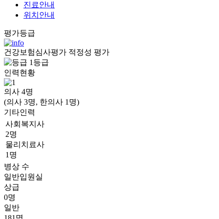
진료안내
위치안내
평가등급
건강보험심사평가 적정성 평가
1등급
인력현황
의사
4
명
(의사 3명, 한의사 1명)
기타인력
사회복지사
2명
물리치료사
1명
병상 수
일반입원실
상급
0명
일반
181명