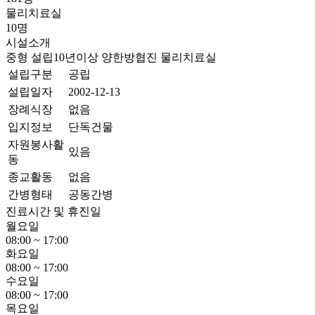
물리치료실
10명
시설소개
중형
설립10년이상
양한방협진
물리치료실
설립구분
공립
설립일자
2002-12-13
장례식장
없음
입지정보
단독건물
자원봉사활
있음
동
종교활동
없음
간병형태
공동간병
진료시간 및 휴진일
월요일
08:00 ~ 17:00
화요일
08:00 ~ 17:00
수요일
08:00 ~ 17:00
목요일