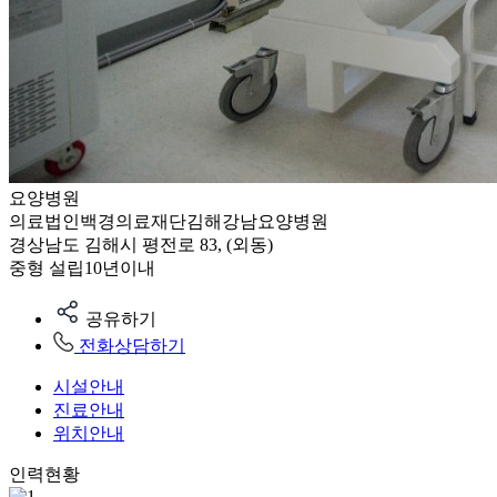
요양병원
의료법인백경의료재단김해강남요양병원
경상남도 김해시 평전로 83, (외동)
중형
설립10년이내
공유하기
전화상담하기
시설안내
진료안내
위치안내
인력현황