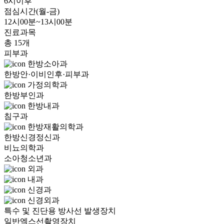
6시이후
점심시간(월-금)
12시00분~13시00분
진료과목
총 15개
피부과
한방소아과
한방안·이비인후·피부과
가정의학과
한방부인과
한방내과
침구과
한방재활의학과
한방신경정신과
비뇨의학과
소아청소년과
외과
내과
신경과
신경외과
특수 및 진단용 방사선 발생장치
일반엑스선촬영장치