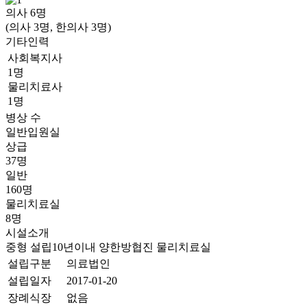
의사
6
명
(의사 3명, 한의사 3명)
기타인력
사회복지사
1명
물리치료사
1명
병상 수
일반입원실
상급
37명
일반
160명
물리치료실
8명
시설소개
중형
설립10년이내
양한방협진
물리치료실
설립구분
의료법인
설립일자
2017-01-20
장례식장
없음