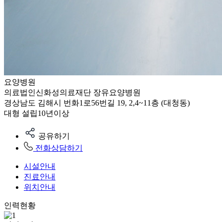
요양병원
의료법인신화성의료재단 장유요양병원
경상남도 김해시 번화1로56번길 19, 2,4~11층 (대청동)
대형
설립10년이상
공유하기
전화상담하기
시설안내
진료안내
위치안내
인력현황