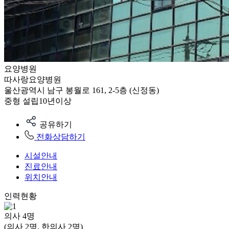
요양병원
따사랑요양병원
울산광역시 남구 봉월로 161, 2-5층 (신정동)
중형
설립10년이상
공유하기
전화상담하기
시설안내
진료안내
위치안내
인력현황
의사
4
명
(의사 2명, 한의사 2명)