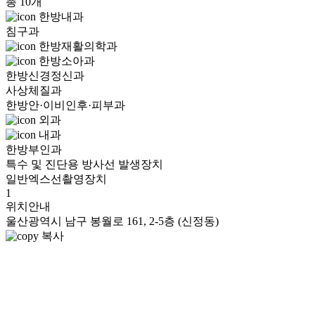
총 10개
한방내과
침구과
한방재활의학과
한방소아과
한방신경정신과
사상체질과
한방안·이비인후·피부과
외과
내과
한방부인과
특수 및 진단용 방사선 발생장치
일반엑스선촬영장치
1
위치안내
울산광역시 남구 봉월로 161, 2-5층 (신정동)
복사