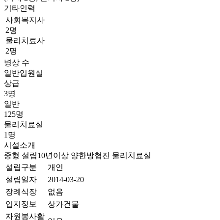
기타인력
사회복지사
2명
물리치료사
2명
병상 수
일반입원실
상급
3명
일반
125명
물리치료실
1명
시설소개
중형
설립10년이상
양한방협진
물리치료실
설립구분
개인
설립일자
2014-03-20
장례식장
없음
입지정보
상가건물
자원봉사활