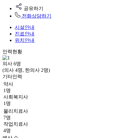
공유하기
전화상담하기
시설안내
진료안내
위치안내
인력현황
의사
6
명
(의사 4명, 한의사 2명)
기타인력
약사
1명
사회복지사
1명
물리치료사
7명
작업치료사
4명
병상 수