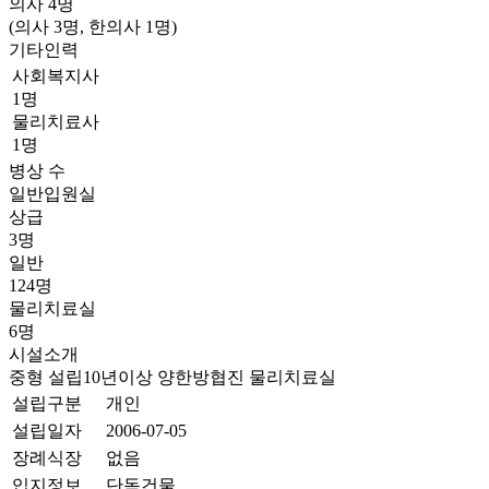
의사
4
명
(의사 3명, 한의사 1명)
기타인력
사회복지사
1명
물리치료사
1명
병상 수
일반입원실
상급
3명
일반
124명
물리치료실
6명
시설소개
중형
설립10년이상
양한방협진
물리치료실
설립구분
개인
설립일자
2006-07-05
장례식장
없음
입지정보
단독건물