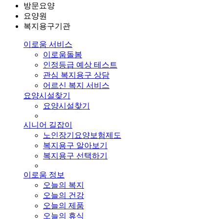
방문요양
요양원
복지용구기관
이로움 서비스
이로움돌봄
인정등급 예상 테스트
관심 복지용구 상담
어르신 복지 서비스
요양시설찾기
요양시설찾기
시니어 길잡이
노인장기요양보험제도
복지용구 알아보기
복지용구 선택하기
이로움 정보
오늘의 복지
오늘의 건강
오늘의 제품
오늘의 휴식