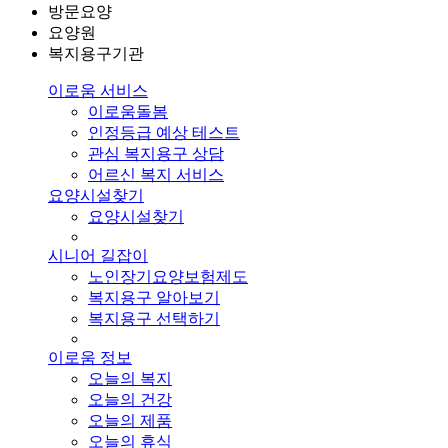
방문요양
요양원
복지용구기관
이로움 서비스
이로움돌봄
인정등급 예상 테스트
관심 복지용구 상담
어르신 복지 서비스
요양시설찾기
요양시설찾기
시니어 길잡이
노인장기요양보험제도
복지용구 알아보기
복지용구 선택하기
이로움 정보
오늘의 복지
오늘의 건강
오늘의 제품
오늘의 휴식