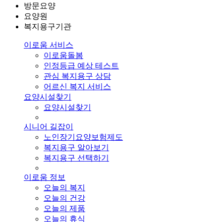
방문요양
요양원
복지용구기관
이로움 서비스
이로움돌봄
인정등급 예상 테스트
관심 복지용구 상담
어르신 복지 서비스
요양시설찾기
요양시설찾기
시니어 길잡이
노인장기요양보험제도
복지용구 알아보기
복지용구 선택하기
이로움 정보
오늘의 복지
오늘의 건강
오늘의 제품
오늘의 휴식