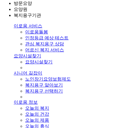
방문요양
요양원
복지용구기관
이로움 서비스
이로움돌봄
인정등급 예상 테스트
관심 복지용구 상담
어르신 복지 서비스
요양시설찾기
요양시설찾기
시니어 길잡이
노인장기요양보험제도
복지용구 알아보기
복지용구 선택하기
이로움 정보
오늘의 복지
오늘의 건강
오늘의 제품
오늘의 휴식