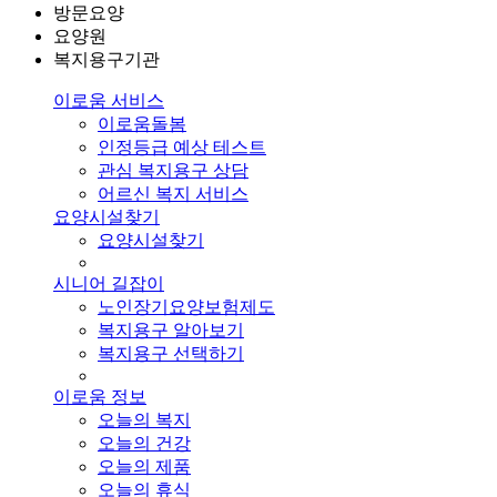
방문요양
요양원
복지용구기관
이로움 서비스
이로움돌봄
인정등급 예상 테스트
관심 복지용구 상담
어르신 복지 서비스
요양시설찾기
요양시설찾기
시니어 길잡이
노인장기요양보험제도
복지용구 알아보기
복지용구 선택하기
이로움 정보
오늘의 복지
오늘의 건강
오늘의 제품
오늘의 휴식