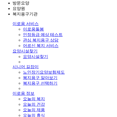
방문요양
요양원
복지용구기관
이로움 서비스
이로움돌봄
인정등급 예상 테스트
관심 복지용구 상담
어르신 복지 서비스
요양시설찾기
요양시설찾기
시니어 길잡이
노인장기요양보험제도
복지용구 알아보기
복지용구 선택하기
이로움 정보
오늘의 복지
오늘의 건강
오늘의 제품
오늘의 휴식